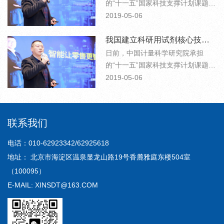
意见认为，该课题部分研究成果达
的“十一五”国家科技支撑计划课题
到国际先进水平，试剂标准化、质
《科研用有机试剂标准规范的制定
2019-05-06
量控制等相关技术填补了国内相关
及工程化研究》通过了科技部科研
领域空白，对提高我国科研用试剂
条件与财务司组织的课题验收和国
我国建立科研用试剂核心技术标准和质量控制平台
生产和质量控制具有重要意义
家质检总局组织的成果鉴定。鉴定
日前，中国计量科学研究院承担
意见认为，该课题部分研究成果达
的“十一五”国家科技支撑计划课题
到国际先进水平，试剂标准化、质
《科研用有机试剂标准规范的制定
2019-05-06
量控制等相关技术填补了国内相关
及工程化研究》通过了科技部科研
领域空白，对提高我国科研用试剂
条件与财务司组织的课题验收和国
生产和质量控制具有重要意义
家质检总局组织的成果鉴定。鉴定
联系我们
意见认为，该课题部分研究成果达
到国际先进水平，试剂标准化、质
电话：010-62923342/62925618
量控制等相关技术填补了国内相关
地址： 北京市海淀区温泉显龙山路19号香麓雅庭东楼504室
领域空白，对提高我国科研用试剂
（100095）
生产和质量控制具有重要意义
E-MAIL: XINSDT@163.COM