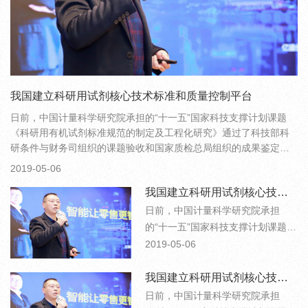
我国建立科研用试剂核心技术标准和质量控制平台
日前，中国计量科学研究院承担的“十一五”国家科技支撑计划课题
《科研用有机试剂标准规范的制定及工程化研究》通过了科技部科
研条件与财务司组织的课题验收和国家质检总局组织的成果鉴定。
鉴定意见认为，该课题部分研究成果达到国际先进水平，试剂标准
2019-05-06
化、质量控制等相关技术填补了国内相关领域空白，对提高我国科
我国建立科研用试剂核心技术标准和质量控制平台
研用试剂生产和质量控制具有重要意义
日前，中国计量科学研究院承担
的“十一五”国家科技支撑计划课题
《科研用有机试剂标准规范的制定
2019-05-06
及工程化研究》通过了科技部科研
条件与财务司组织的课题验收和国
我国建立科研用试剂核心技术标准和质量控制平台
家质检总局组织的成果鉴定。鉴定
日前，中国计量科学研究院承担