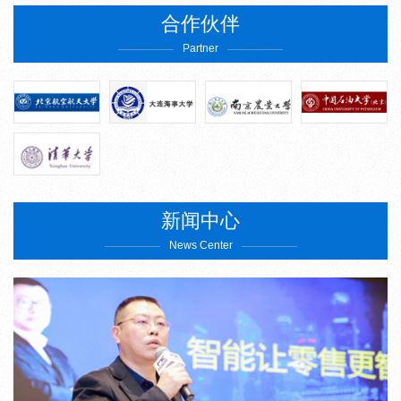
合作伙伴
我们承诺真诚地对待客户，尽可能满足客户的实际需求，是我们一
Partner
贯追求的目标。我们配有专业的技术服务工程师，专门提供全方位
的客户服务，包括产品咨询、用户培训、售后服务以及销售支持
等。北京商德通科技有限公司将禀承"为顾客创造价值"的一贯宗旨，
与您共创辉煌的明天...
新闻中心
News Center