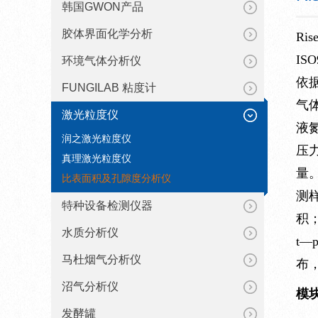
韩国GWON产品
胶体界面化学分析
Ris
ISO
环境气体分析仪
依
FUNGILAB 粘度计
气
激光粒度仪
液
润之激光粒度仪
压
真理激光粒度仪
量
比表面积及孔隙度分析仪
测
特种设备检测仪器
积
水质分析仪
t
―
p
马杜烟气分析仪
布
沼气分析仪
模
发酵罐