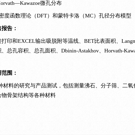
rvath
―
Kawazoe
微孔分布
密度函数理论（
DFT
）和蒙特卡洛（
MC
）孔径分布模型
出报告：
接打印和
EXCEL
输出吸脱附等温线、
BET
比表面积、
Langm
积、总孔容积、总孔面积、
Dbinin-Astakhov
、
Horvath-Kaw
。
用范围：
种材料的研究与产品测试，包括测量沸石、分子筛、二氧
合物骨架结构等各种材料